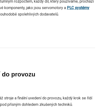
ozumným rozpočtem, každý díl, který používáme, prochází
čové komponenty, jako jsou servomotory a
PLC systémy
louhodobě spolehlivých dodavatelů.
í do provozu
 stroje a finální uvedení do provozu, každý krok se řídí
je pod přísným dohledem zkušených techniků.