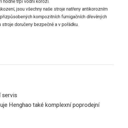
i hodně trpí vodní korozí.
ození, jsou všechny naše stroje natřeny antikorozním
o přizpůsobených kompozitních fumigačních dřevěných
u stroje doručeny bezpečně a v pořádku.
 servis
kytuje Henghao také komplexní poprodejní