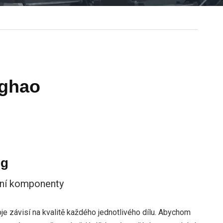
nghao
ng
tní komponenty
oje závisí na kvalitě každého jednotlivého dílu. Abychom