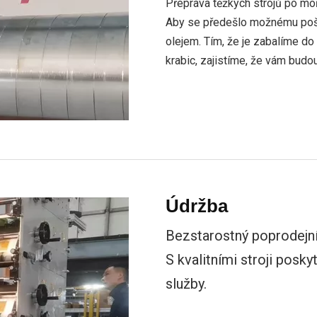
Přeprava těžkých strojů po moř
Aby se předešlo možnému pošk
olejem. Tím, že je zabalíme d
krabic, zajistíme, že vám budo
Údržba
Bezstarostný poprodejní
S kvalitními stroji pos
služby.