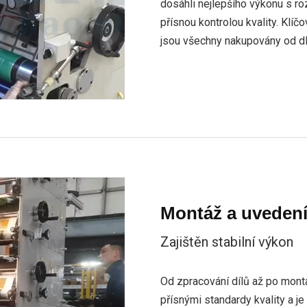
dosáhli nejlepšího výkonu s r
přísnou kontrolou kvality. Klí
jsou všechny nakupovány od d
Montáž a uveden
Zajištěn stabilní výkon
Od zpracování dílů až po montáž
přísnými standardy kvality a 