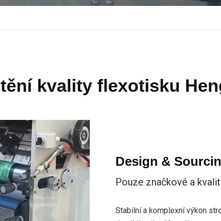
štění kvality flexotisku He
Design & Sourci
Pouze značkové a kvali
Stabilní a komplexní výkon str