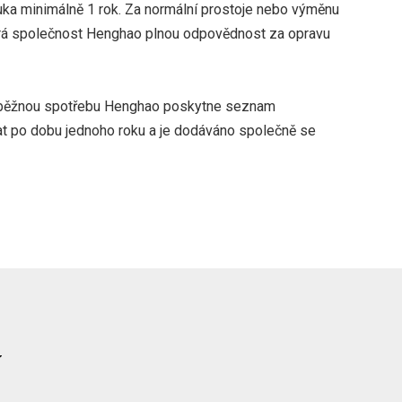
uka minimálně 1 rok. Za normální prostoje nebo výměnu
írá společnost Henghao plnou odpovědnost za opravu
o běžnou spotřebu Henghao poskytne seznam
vat po dobu jednoho roku a je dodáváno společně se
í