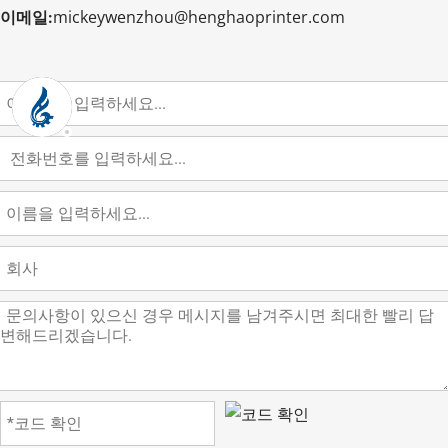
mickeywenzhou@henghaoprinter.com
이메일: