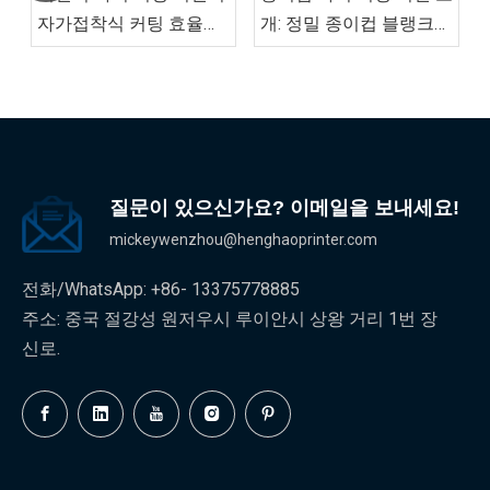
개: 정밀 종이컵 블랭크
자가접착식 커팅 효율성
제작
을 향상시킬 수 있습니
까?
질문이 있으신가요? 이메일을 보내세요!
mickeywenzhou@henghaoprinter.com
전화/WhatsApp: +86- 13375778885
주소: 중국 절강성 원저우시 루이안시 상왕 거리 1번 장
신로.