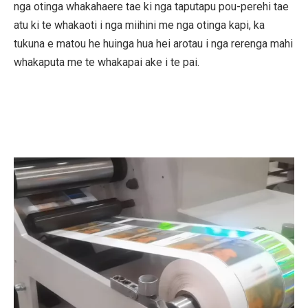
nga otinga whakahaere tae ki nga taputapu pou-perehi tae
atu ki te whakaoti i nga miihini me nga otinga kapi, ka
tukuna e matou he huinga hua hei arotau i nga rerenga mahi
whakaputa me te whakapai ake i te pai.