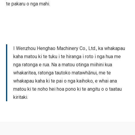
te pakaru o nga mahi.
I Wenzhou Henghao Machinery Co., Ltd., ka whakapau
kaha matou ki te tuku i te hiranga i roto i nga hua me
nga ratonga e rua. Na a matou otinga miihini kua
whakaritea, ratonga tautoko matawhānui, me te
whakapau kaha ki te pai o nga kaihoko, e whai ana
matou ki te noho hei hoa pono ki te angitu o o taatau
kiritaki.