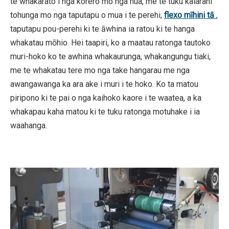
te whakarato i nga korero mo nga hua, me te tuku kaiarahi
tohunga mo nga taputapu o mua i te perehi,
flexo mīhini tā
,
taputapu pou-perehi ki te āwhina ia ratou ki te hanga
whakatau mōhio. Hei taapiri, ko a maatau ratonga tautoko
muri-hoko ko te awhina whakaurunga, whakangungu tiaki,
me te whakatau tere mo nga take hangarau me nga
awangawanga ka ara ake i muri i te hoko. Ko ta matou
piripono ki te pai o nga kaihoko kaore i te waatea, a ka
whakapau kaha matou ki te tuku ratonga motuhake i ia
waahanga.