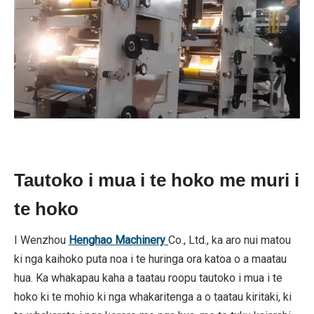
Tautoko i mua i te hoko me muri i
te hoko
I Wenzhou
Henghao Machinery
Co., Ltd., ka aro nui matou
ki nga kaihoko puta noa i te huringa ora katoa o a maatau
hua. Ka whakapau kaha a taatau roopu tautoko i mua i te
hoko ki te mohio ki nga whakaritenga a o taatau kiritaki, ki