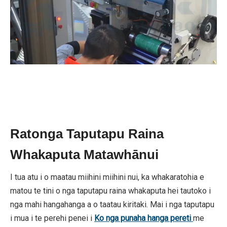
Ratonga Taputapu Raina
Whakaputa Matawhānui
I tua atu i o maatau miihini miihini nui, ka whakaratohia e
matou te tini o nga taputapu raina whakaputa hei tautoko i
nga mahi hangahanga a o taatau kiritaki. Mai i nga taputapu
i mua i te perehi penei i
Ko nga punaha hanga pereti
me