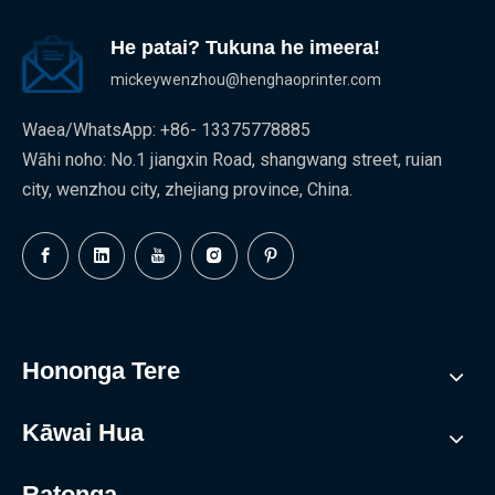
He patai? Tukuna he imeera!
mickeywenzhou@henghaoprinter.com
Waea/WhatsApp: +86- 13375778885
Wāhi noho: No.1 jiangxin Road, shangwang street, ruian
city, wenzhou city, zhejiang province, China.
Hononga Tere
Kāwai Hua
Ratonga