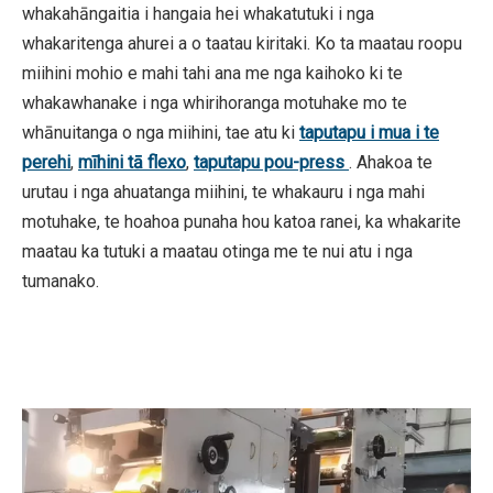
whakahāngaitia i hangaia hei whakatutuki i nga
whakaritenga ahurei a o taatau kiritaki. Ko ta maatau roopu
miihini mohio e mahi tahi ana me nga kaihoko ki te
whakawhanake i nga whirihoranga motuhake mo te
whānuitanga o nga miihini, tae atu ki
taputapu i mua i te
perehi
,
mīhini tā flexo
,
taputapu pou-press
. Ahakoa te
urutau i nga ahuatanga miihini, te whakauru i nga mahi
motuhake, te hoahoa punaha hou katoa ranei, ka whakarite
maatau ka tutuki a maatau otinga me te nui atu i nga
tumanako.