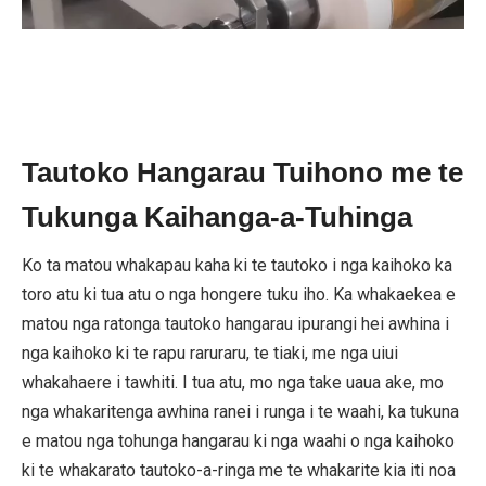
Tautoko Hangarau Tuihono me te
Tukunga Kaihanga-a-Tuhinga
Ko ta matou whakapau kaha ki te tautoko i nga kaihoko ka
toro atu ki tua atu o nga hongere tuku iho. Ka whakaekea e
matou nga ratonga tautoko hangarau ipurangi hei awhina i
nga kaihoko ki te rapu raruraru, te tiaki, me nga uiui
whakahaere i tawhiti. I tua atu, mo nga take uaua ake, mo
nga whakaritenga awhina ranei i runga i te waahi, ka tukuna
e matou nga tohunga hangarau ki nga waahi o nga kaihoko
ki te whakarato tautoko-a-ringa me te whakarite kia iti noa