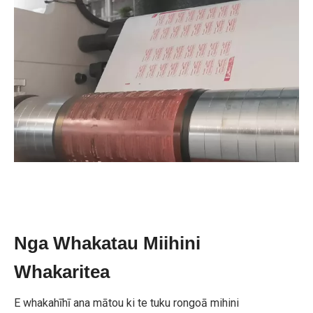
Nga Whakatau Miihini
Whakaritea
E whakahīhī ana mātou ki te tuku rongoā mihini