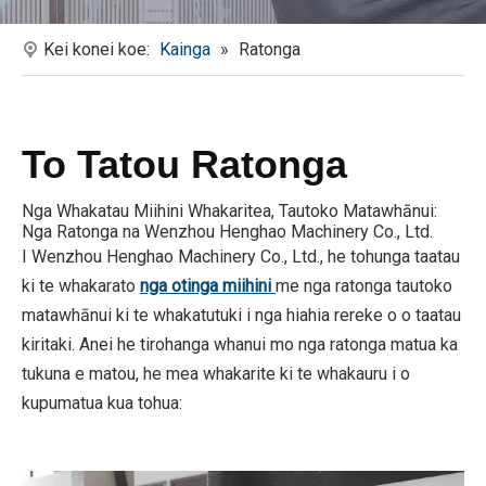
Kei konei koe:
Kainga
»
Ratonga
To Tatou Ratonga
Nga Whakatau Miihini Whakaritea, Tautoko Matawhānui:
Nga Ratonga na Wenzhou Henghao Machinery Co., Ltd.
I Wenzhou Henghao Machinery Co., Ltd., he tohunga taatau
ki te whakarato
nga otinga miihini
me nga ratonga tautoko
matawhānui ki te whakatutuki i nga hiahia rereke o o taatau
kiritaki. Anei he tirohanga whanui mo nga ratonga matua ka
tukuna e matou, he mea whakarite ki te whakauru i o
kupumatua kua tohua: