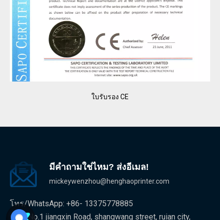
ใบรับรอง CE
มีคำถามใช่ไหม? ส่งอีเมล!
mickeywenzhou@henghaoprinter.com
โทร/WhatsApp: +86- 13375778885
ที่อยู่: No.1 jiangxin Road, shangwang street, ruian city,