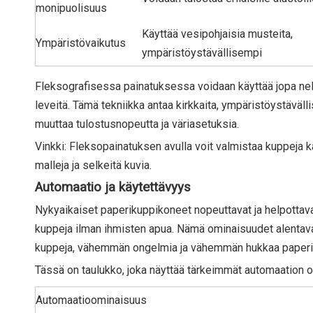
monipuolisuus
Käyttää vesipohjaisia ​​musteita,
Ympäristövaikutus
ympäristöystävällisempi
Fleksografisessa painatuksessa voidaan käyttää jopa neljää 
leveitä. Tämä tekniikka antaa kirkkaita, ympäristöystäväll
muuttaa tulostusnopeutta ja väriasetuksia.
Vinkki: Fleksopainatuksen avulla voit valmistaa kuppeja kah
malleja ja selkeitä kuvia.
Automaatio ja käytettävyys
Nykyaikaiset paperikuppikoneet nopeuttavat ja helpottavat
kuppeja ilman ihmisten apua. Nämä ominaisuudet alentav
kuppeja, vähemmän ongelmia ja vähemmän hukkaa paperi
Tässä on taulukko, joka näyttää tärkeimmät automaation o
Automaatioominaisuus