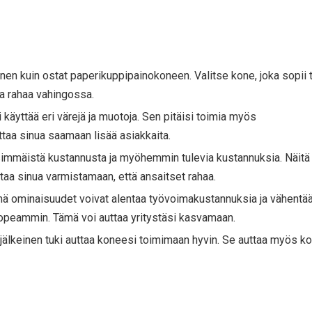
nen kuin ostat paperikuppipainokoneen. Valitse kone, joka sopii t
aa rahaa vahingossa.
i käyttää eri värejä ja muotoja. Sen pitäisi toimia myös
taa sinua saamaan lisää asiakkaita.
ensimmäistä kustannusta ja myöhemmin tulevia kustannuksia. Näitä
taa sinua varmistamaan, että ansaitset rahaa.
ä ominaisuudet voivat alentaa työvoimakustannuksia ja vähentää 
peammin. Tämä voi auttaa yritystäsi kasvamaan.
n jälkeinen tuki auttaa koneesi toimimaan hyvin. Se auttaa myös k