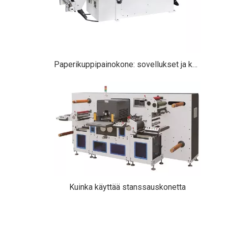
Paperikuppipainokone: sovellukset ja käyttötavat nykyaikaisessa valmistuksessa
Kuinka käyttää stanssauskonetta