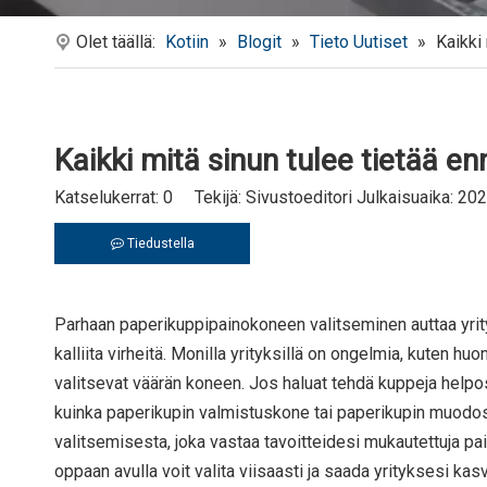
Olet täällä:
Kotiin
»
Blogit
»
Tieto Uutiset
»
Kaikki
Kaikki mitä sinun tulee tietää 
Katselukerrat:
0
Tekijä: Sivustoeditori Julkaisuaika: 20
Tiedustella
Parhaan paperikuppipainokoneen valitseminen auttaa yrit
kalliita virheitä. Monilla yrityksillä on ongelmia, kuten huon
valitsevat väärän koneen. Jos haluat tehdä kuppeja helposti
kuinka paperikupin valmistuskone tai paperikupin muodost
valitsemisesta, joka vastaa tavoitteidesi mukautettuja pa
oppaan avulla voit valita viisaasti ja saada yrityksesi ka