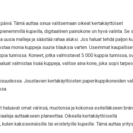
a päivä. Tämä auttaa sinua valitsemaan oikeat kertakäyttöiset
ienemmillä kupeilla, digitaalinen painokone on hyvä valinta. Se 
lla uusia malleja ja säästää rahaa aluksi. Jos haluat tehdä paljon k
ostaa monia kuppeja suuria tilauksia varten. Useimmat kaupallise
pia tunnissa. Koneet, jotka valmistavat 5 000 kuppia tunnissa, o
aluat valmistaa lisää kuppeja, valitse aina kone, joka sopii tarpeis
ulevaisuudessa. Joustavien kertakäyttöisten paperikuppikoneiden v
ssa.
t haluavat omat värinsä, muotonsa ja kokonsa esitelläkseen brän
aaleja auttaakseen planeettaa. Oikealla kertakäyttöisellä
 kuten kaksiseinäisille tai eristetyille kupeille. Tämä auttaa yrity