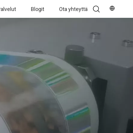
alvelut
Blogit
Ota yhteyttä