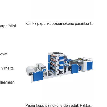
Kuinka paperikuppipainokone parantaa tuotantonopeutta?
arpeisiisi
 ovat
virheitä.
orjaamaan
Paperikuppipainokoneiden edut: Pakkauksen tehokkuuden, mukauttamisen ja kestävyyden lisääminen