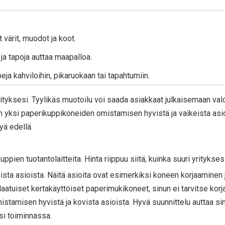
 värit, muodot ja koot.
 ja tapoja auttaa maapalloa.
eja kahviloihin, pikaruokaan tai tapahtumiin.
rityksesi. Tyylikäs muotoilu voi saada asiakkaat julkaisemaan val
yksi paperikuppikoneiden omistamisen hyvistä ja vaikeista asio
yä edellä.
ppien tuotantolaitteita. Hinta riippuu siitä, kuinka suuri yritykses
ta asioista. Näitä asioita ovat esimerkiksi koneen korjaaminen 
atuiset kertakäyttöiset paperimukikoneet, sinun ei tarvitse korjat
stamisen hyvistä ja kovista asioista. Hyvä suunnittelu auttaa si
si toiminnassa.