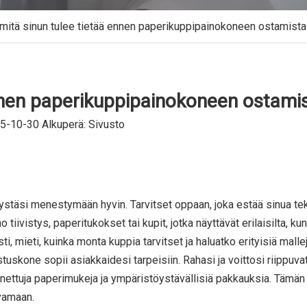
 mitä sinun tulee tietää ennen paperikuppipainokoneen ostamista
ennen paperikuppipainokoneen ostami
25-10-30 Alkuperä:
Sivusto
ystäsi menestymään hyvin. Tarvitset oppaan, joka estää sinua t
o tiivistys, paperitukokset tai kupit, jotka näyttävät erilaisilta, ku
, mieti, kuinka monta kuppia tarvitset ja haluatko erityisiä mallej
uskone sopii asiakkaidesi tarpeisiin. Rahasi ja voittosi riippuv
inettuja paperimukeja ja ympäristöystävällisiä pakkauksia. Tämän
svamaan.