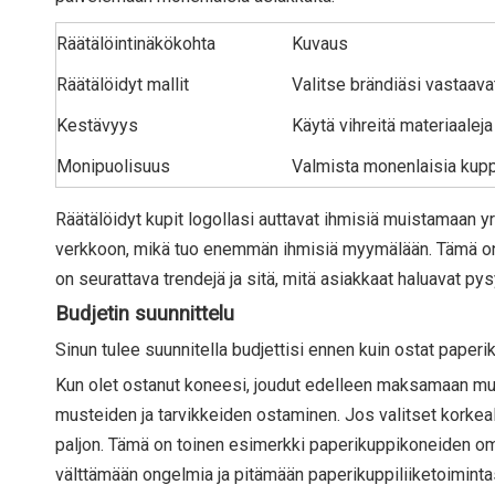
Räätälöintinäkökohta
Kuvaus
Räätälöidyt mallit
Valitse brändiäsi vastaavat
Kestävyys
Käytä vihreitä materiaaleja
Monipuolisuus
Valmista monenlaisia ​​kupp
Räätälöidyt kupit logollasi auttavat ihmisiä muistamaan y
verkkoon, mikä tuo enemmän ihmisiä myymälään. Tämä on 
on seurattava trendejä ja sitä, mitä asiakkaat haluavat pys
Budjetin suunnittelu
Sinun tulee suunnitella budjettisi ennen kuin ostat paperiku
Kun olet ostanut koneesi, joudut edelleen maksamaan muis
musteiden ja tarvikkeiden ostaminen. Jos valitset korkeala
paljon. Tämä on toinen esimerkki paperikuppikoneiden omi
välttämään ongelmia ja pitämään paperikuppiliiketoiminta