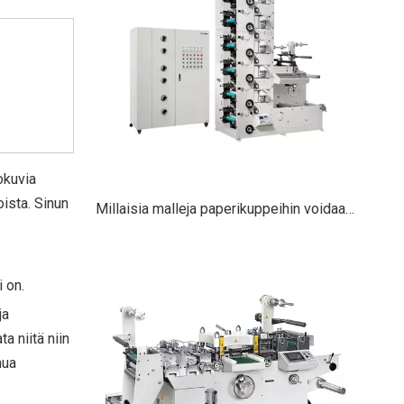
okuvia
ista. Sinun
Millaisia ​​malleja paperikuppeihin voidaan tulostaa?
i on.
ja
a niitä niin
nua