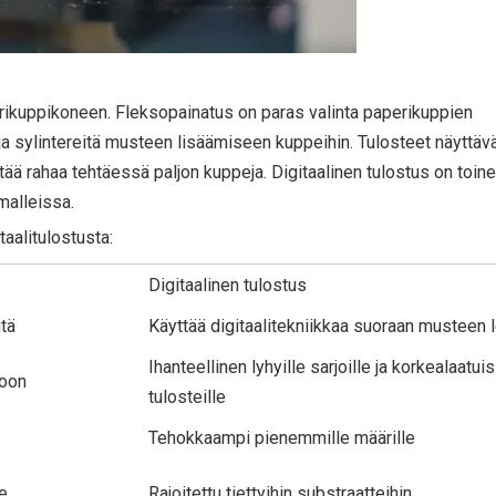
erikuppikoneen. Fleksopainatus on paras valinta paperikuppien
 sylintereitä musteen lisäämiseen kuppeihin. Tulosteet näyttävät
ästää rahaa tehtäessä paljon kuppeja. Digitaalinen tulostus on toin
malleissa.
taalitulostusta:
Digitaalinen tulostus
itä
Käyttää digitaalitekniikkaa suoraan musteen 
Ihanteellinen lyhyille sarjoille ja korkealaatuis
toon
tulosteille
Tehokkaampi pienemmille määrille
le
Rajoitettu tiettyihin substraatteihin