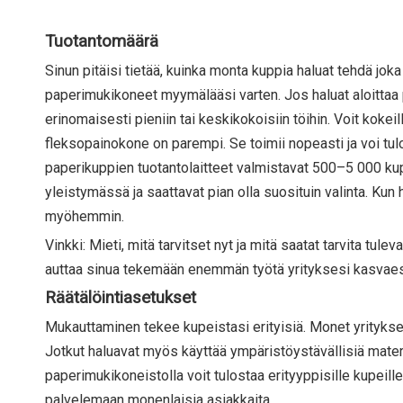
Tuotantomäärä
Sinun pitäisi tietää, kuinka monta kuppia haluat tehdä jok
paperimukikoneet myymälääsi varten. Jos haluat aloittaa p
erinomaisesti pieniin tai keskikokoisiin töihin. Voit kokei
fleksopainokone on parempi. Se toimii nopeasti ja voi tul
paperikuppien tuotantolaitteet valmistavat 500–5 000 kup
yleistymässä ja saattavat pian olla suosituin valinta. Kun h
myöhemmin.
Vinkki: Mieti, mitä tarvitset nyt ja mitä saatat tarvita t
auttaa sinua tekemään enemmän työtä yrityksesi kasvae
Räätälöintiasetukset
Mukauttaminen tekee kupeistasi erityisiä. Monet yritykse
Jotkut haluavat myös käyttää ympäristöystävällisiä materi
paperimukikoneistolla voit tulostaa erityyppisille kupeille,
palvelemaan monenlaisia ​​asiakkaita.