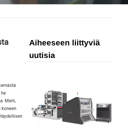
sta
Aiheeseen liittyviä
uutisia
ekemästä
n he
a. Mieti,
at koneen
 täydellisen