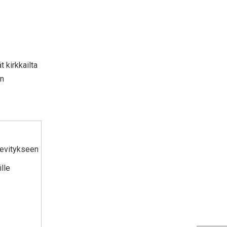
 kirkkailta
en
levitykseen
ille