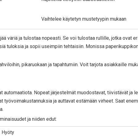
Vaihtelee käytetyn mustetyypin mukaan
väriä ja tulostaa nopeasti. Se voi tulostaa rullille, jotka ovat eri
isiä tuloksia ja sopii useimpiin tehtaisiin. Monissa paperikuppiko
viloihin, pikaruokaan ja tapahtumiin. Voit tarjota asiakkaille muk
 automaatiota. Nopeat järjestelmät muodostavat, tiivistävät ja l
at työvoimakustannuksia ja auttavat estämään virheet. Saat ene
a.
minaisuudet ja niiden edut:
Hyöty