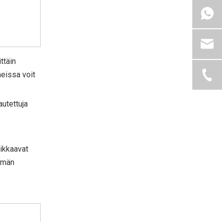
ttäin
neissa voit
autettuja
eikkaavat
mmän