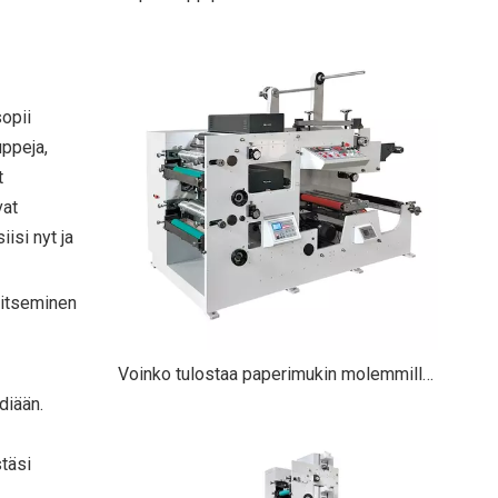
sopii
uppeja,
t
vat
iisi nyt ja
alitseminen
Voinko tulostaa paperimukin molemmille puolille? Kattava opas
diään.
stäsi