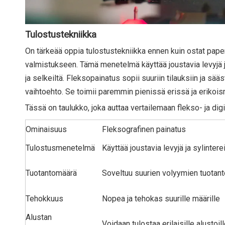
Tulostustekniikka
On tärkeää oppia tulostustekniikka ennen kuin ostat pap
valmistukseen. Tämä menetelmä käyttää joustavia levyjä ja
ja selkeiltä. Fleksopainatus sopii suuriin tilauksiin ja sä
vaihtoehto. Se toimii paremmin pienissä erissä ja erikois
Tässä on taulukko, joka auttaa vertailemaan flekso- ja digi
Ominaisuus
Fleksografinen painatus
Tulostusmenetelmä
Käyttää joustavia levyjä ja sylintere
Tuotantomäärä
Soveltuu suurien volyymien tuotan
Tehokkuus
Nopea ja tehokas suurille määrille
Alustan
Voidaan tulostaa erilaisille alustoil