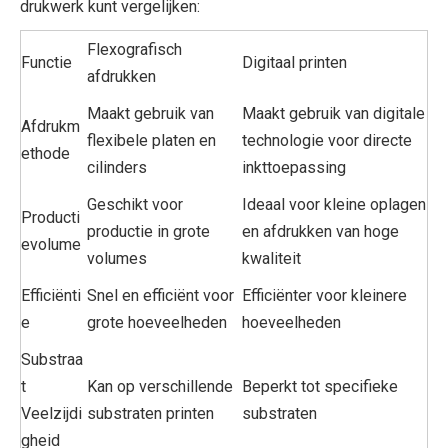
drukwerk kunt vergelijken:
Flexografisch
Functie
Digitaal printen
afdrukken
Maakt gebruik van
Maakt gebruik van digitale
Afdrukm
flexibele platen en
technologie voor directe
ethode
cilinders
inkttoepassing
Geschikt voor
Ideaal voor kleine oplagen
Producti
productie in grote
en afdrukken van hoge
evolume
volumes
kwaliteit
Efficiënti
Snel en efficiënt voor
Efficiënter voor kleinere
e
grote hoeveelheden
hoeveelheden
Substraa
t
Kan op verschillende
Beperkt tot specifieke
Veelzijdi
substraten printen
substraten
gheid