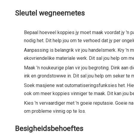
Sleutel wegneemetes
Bepaal hoeveel koppies jy moet maak voordat jy 'n pa
nodig het. Dit help jou om te verhoed dat jy per onge
Aanpassing is belangrik vir jou handelsmerk. Kry 'n 
ekovriendelike materiale werk. Dit sal jou help om mee
Maak 'n noukeurige plan vir jou begroting. Dink aan d
ink en grondstowwe in. Dit sal jou help om seker te m
Soek masjiene wat outomatiseringsfunksies het. Hier
ook om meer koppies vinniger te maak. Dit kan jou b
Kies 'n vervaardiger met 'n goeie reputasie. Goeie n
om probleme vinnig op te los.
Besigheidsbehoeftes