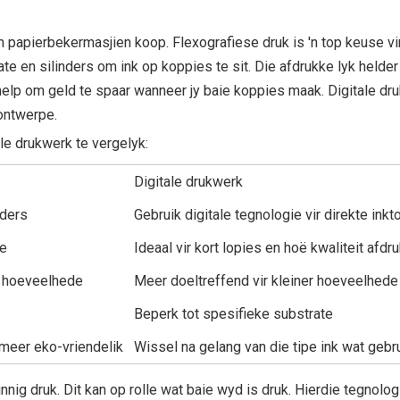
 'n papierbekermasjien koop. Flexografiese druk is 'n top keuse v
 en silinders om ink op koppies te sit. Die afdrukke lyk helder 
help om geld te spaar wanneer jy baie koppies maak. Digitale dr
 ontwerpe.
ale drukwerk te vergelyk:
Digitale drukwerk
nders
Gebruik digitale tegnologie vir direkte ink
ie
Ideaal vir kort lopies en hoë kwaliteit afdr
ot hoeveelhede
Meer doeltreffend vir kleiner hoeveelhede
Beperk tot spesifieke substrate
meer eko-vriendelik
Wissel na gelang van die tipe ink wat gebr
nnig druk. Dit kan op rolle wat baie wyd is druk. Hierdie tegnolo