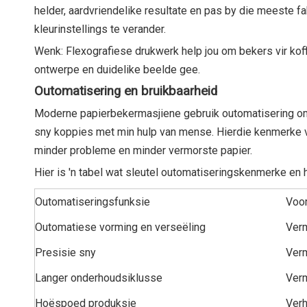
helder, aardvriendelike resultate en pas by die meeste f
kleurinstellings te verander.
Wenk: Flexografiese drukwerk help jou om bekers vir kof
ontwerpe en duidelike beelde gee.
Outomatisering en bruikbaarheid
Moderne papierbekermasjiene gebruik outomatisering om
sny koppies met min hulp van mense. Hierdie kenmerke v
minder probleme en minder vermorste papier.
Hier is 'n tabel wat sleutel outomatiseringskenmerke en 
Outomatiseringsfunksie
Voo
Outomatiese vorming en verseëling
Verm
Presisie sny
Verm
Langer onderhoudsiklusse
Verm
Hoëspoed produksie
Verh