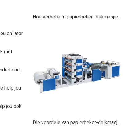
Hoe verbeter 'n papierbeker-drukmasjien die produksiespoed?
ou en later
ok met
onderhoud,
e help jou
lp jou ook
Die voordele van papierbeker-drukmasjiene: die bevordering van doeltreffendheid, aanpassing en volhoubaarheid in verpakking