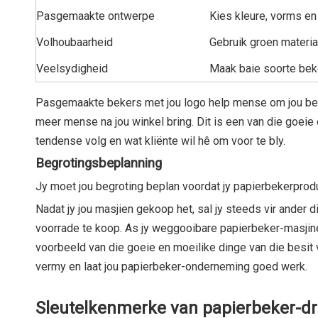
Pasgemaakte ontwerpe
Kies kleure, vorms en
Volhoubaarheid
Gebruik groen materia
Veelsydigheid
Maak baie soorte beke
Pasgemaakte bekers met jou logo help mense om jou besigh
meer mense na jou winkel bring. Dit is een van die goeie
tendense volg en wat kliënte wil hê om voor te bly.
Begrotingsbeplanning
Jy moet jou begroting beplan voordat jy papierbekerprodu
Nadat jy jou masjien gekoop het, sal jy steeds vir ander 
voorrade te koop. As jy weggooibare papierbeker-masjineri
voorbeeld van die goeie en moeilike dinge van die besit
vermy en laat jou papierbeker-onderneming goed werk.
Sleutelkenmerke van papierbeker-d