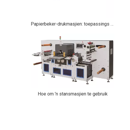
Papierbeker-drukmasjien: toepassings en gebruike in moderne vervaardiging
Hoe om 'n stansmasjien te gebruik