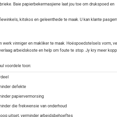
abrieke. Baie papierbekermasjiene laat jou toe om drukspoed en
fiewinkels, kitskos en geleenthede te maak. U kan klante pasge
 werk vinniger en makliker te maak. Hoëspoedstelsels vorm, ve
erlaag arbeidskoste en help om foute te stop. Jy kry meer kop
hul voordele toon:
rdeel
inder defekte
inder papiervermorsing
inder die frekwensie van onderhoud
oog uitset, verminder arbeidsbehoeftes