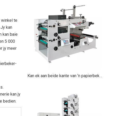
 winkel te
 Jy kan
n kan baie
en 5 000
r jy meer
ierbeker-
Kan ek aan beide kante van 'n papierbeker druk? 'n Omvattende gids
s.
nerie kan jy
e bedien.