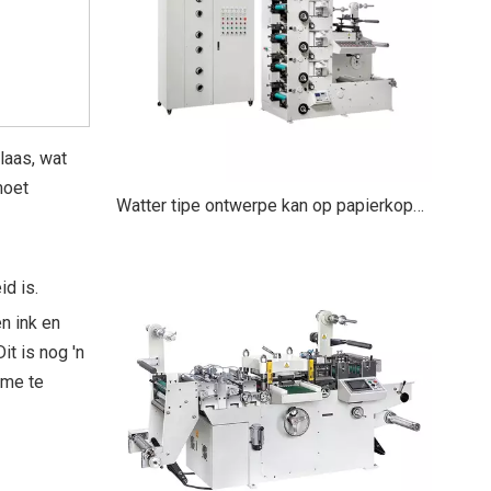
laas, wat
moet
Watter tipe ontwerpe kan op papierkoppies gedruk word?
d is.
n ink en
it is nog 'n
eme te