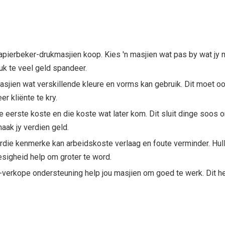
pierbeker-drukmasjien koop. Kies 'n masjien wat pas by wat jy n
luk te veel geld spandeer.
masjien wat verskillende kleure en vorms kan gebruik. Dit moet o
r kliënte te kry.
ie eerste koste en die koste wat later kom. Dit sluit dinge soos 
aak jy verdien geld.
die kenmerke kan arbeidskoste verlaag en foute verminder. Hull
esigheid help om groter te word.
a-verkope ondersteuning help jou masjien om goed te werk. Dit he