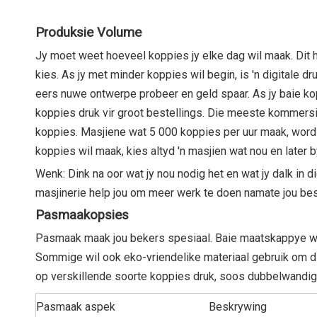
Produksie Volume
Jy moet weet hoeveel koppies jy elke dag wil maak. Dit h
kies. As jy met minder koppies wil begin, is 'n digitale d
eers nuwe ontwerpe probeer en geld spaar. As jy baie kop
koppies druk vir groot bestellings. Die meeste kommers
koppies. Masjiene wat 5 000 koppies per uur maak, word
koppies wil maak, kies altyd 'n masjien wat nou en later 
Wenk: Dink na oor wat jy nou nodig het en wat jy dalk i
masjinerie help jou om meer werk te doen namate jou bes
Pasmaakopsies
Pasmaak maak jou bekers spesiaal. Baie maatskappye wil
Sommige wil ook eko-vriendelike materiaal gebruik om di
op verskillende soorte koppies druk, soos dubbelwandige 
Pasmaak aspek
Beskrywing