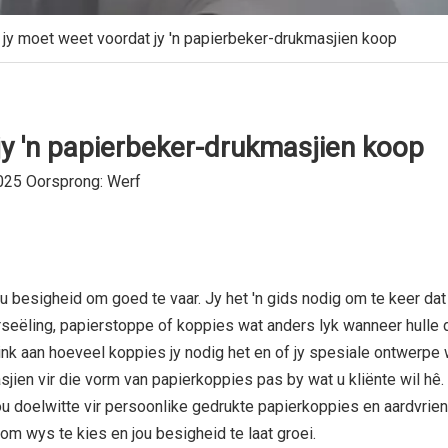
 jy moet weet voordat jy 'n papierbeker-drukmasjien koop
jy 'n papierbeker-drukmasjien koop
025 Oorsprong:
Werf
 besigheid om goed te vaar. Jy het 'n gids nodig om te keer dat 
eëling, papierstoppe of koppies wat anders lyk wanneer hulle 
nk aan hoeveel koppies jy nodig het en of jy spesiale ontwerpe w
sjien vir die vorm van papierkoppies pas by wat u kliënte wil hê.
ou doelwitte vir persoonlike gedrukte papierkoppies en aardvrie
 om wys te kies en jou besigheid te laat groei.