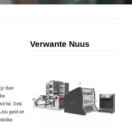
Verwante Nuus
jy duur
die
il hê. Dink
 Jou geld en
ndelike