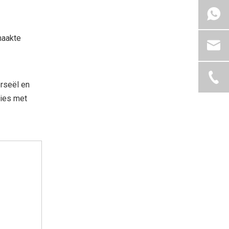
maakte
rseël en
pies met