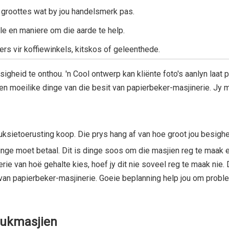
 groottes wat by jou handelsmerk pas.
le en maniere om die aarde te help.
rs vir koffiewinkels, kitskos of geleenthede.
eid te onthou. 'n Cool ontwerp kan kliënte foto's aanlyn laat p
 en moeilike dinge van die besit van papierbeker-masjinerie. Jy 
ksietoerusting koop. Die prys hang af van hoe groot jou besighei
dinge moet betaal. Dit is dinge soos om die masjien reg te maak e
e van hoë gehalte kies, hoef jy dit nie soveel reg te maak nie. D
 van papierbeker-masjinerie. Goeie beplanning help jou om probl
rukmasjien