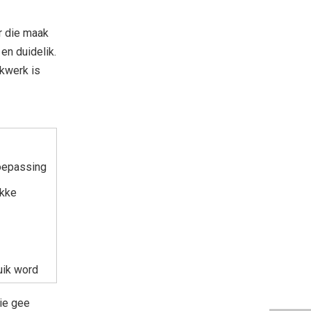
ir die maak
en duidelik.
ukwerk is
toepassing
ukke
uik word
gie gee