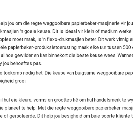
elp jou om die regte weggooibare papierbeker-masjinerie vir jou
rukmasjien 'n goeie keuse. Dit is ideaal vir klein of medium werke.
pies moet maak, is 'n flexo-drukmasjien beter. Dit werk vinnig e
iële papierbeker-produksietoerusting maak elke uur tussen 500 
 al hoe gewilder en kan binnekort die beste keuse wees. Wannee
by jou behoeftes pas.
n die toekoms nodig het. Die keuse van buigsame weggooibare pap
igheid groei.
 hul eie kleure, vorms en groottes hê om hul handelsmerk te wy
e planeet te help. Met die regte weggooibare papierbeker-masji
of geïsoleerde. Dit help jou besigheid om baie soorte kliënte t