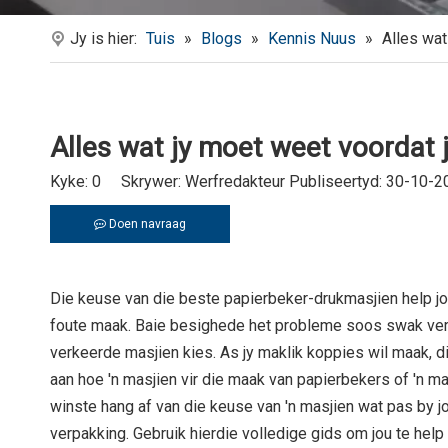
Jy is hier:
Tuis
»
Blogs
»
Kennis Nuus
»
Alles wat
Alles wat jy moet weet voordat 
Kyke:
0
Skrywer: Werfredakteur Publiseertyd: 30-10-2
Doen navraag
Die keuse van die beste papierbeker-drukmasjien help jou
foute maak. Baie besighede het probleme soos swak vers
verkeerde masjien kies. As jy maklik koppies wil maak, di
aan hoe 'n masjien vir die maak van papierbekers of 'n ma
winste hang af van die keuse van 'n masjien wat pas by j
verpakking. Gebruik hierdie volledige gids om jou te help